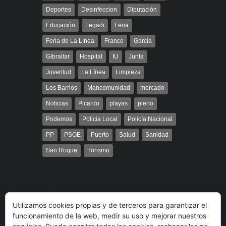
Deportes
Desinfeccion
Diputación
Educación
Fegadi
Feria
Feria de La Línea
Franco
Garcia
Gibraltar
Hospital
IU
Junta
Juventud
La Línea
Limpieza
Los Barrios
Mancomunidad
mercado
Noticias
Picardo
playas
pleno
Podemos
Policia Local
Policía Nacional
PP
PSOE
Puerto
Salud
Sanidad
San Roque
Turismo
Búsqueda
Utilizamos cookies propias y de terceros para garantizar el
funcionamiento de la web, medir su uso y mejorar nuestros