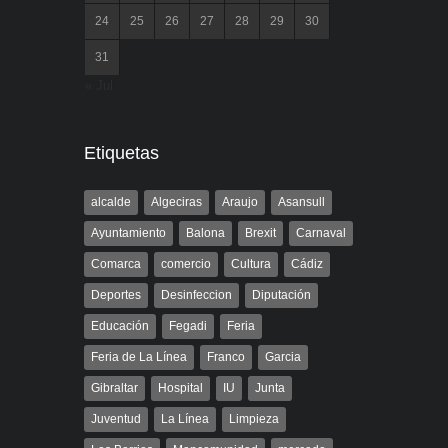
24
25
26
27
28
29
30
31
« Jul
Etiquetas
alcalde
Algeciras
Araujo
Asansull
Ayuntamiento
Balona
Brexit
Carnaval
Comarca
comercio
Cultura
Cádiz
Deportes
Desinfeccion
Diputación
Educación
Fegadi
Feria
Feria de La Línea
Franco
Garcia
Gibraltar
Hospital
IU
Junta
Juventud
La Línea
Limpieza