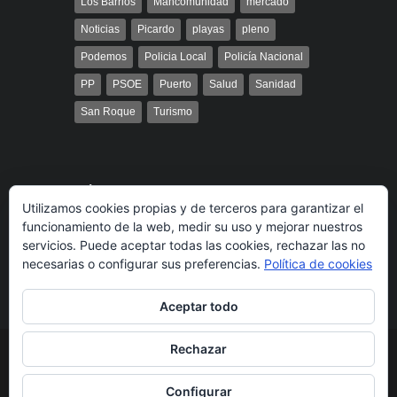
Los Barrios
Mancomunidad
mercado
Noticias
Picardo
playas
pleno
Podemos
Policia Local
Policía Nacional
PP
PSOE
Puerto
Salud
Sanidad
San Roque
Turismo
Búsqueda
Utilizamos cookies propias y de terceros para garantizar el
funcionamiento de la web, medir su uso y mejorar nuestros
servicios. Puede aceptar todas las cookies, rechazar las no
necesarias o configurar sus preferencias.
Política de cookies
Aceptar todo
Rechazar
© 2014 Radio Bahía Gibraltar desarrollado por
Media&Web
Legal
Política de cookies
Más información
Configurar