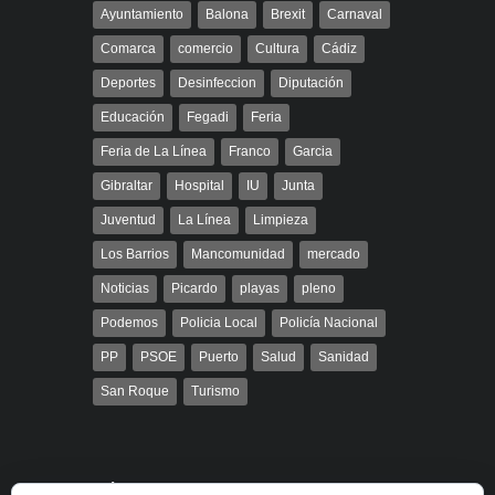
Ayuntamiento
Balona
Brexit
Carnaval
Comarca
comercio
Cultura
Cádiz
Deportes
Desinfeccion
Diputación
Educación
Fegadi
Feria
Feria de La Línea
Franco
Garcia
Gibraltar
Hospital
IU
Junta
Juventud
La Línea
Limpieza
Los Barrios
Mancomunidad
mercado
Noticias
Picardo
playas
pleno
Podemos
Policia Local
Policía Nacional
PP
PSOE
Puerto
Salud
Sanidad
San Roque
Turismo
Búsqueda