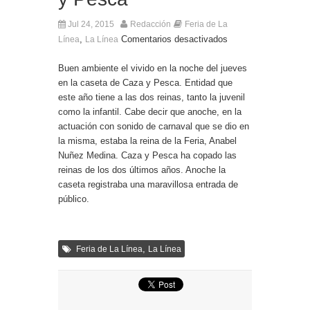
El Ministro Principal da la bienvenida a la nueva
Ministra británica para los Territorios de Ultramar
Jul 24, 2015
Redacción
Feria de La
,
Comentarios desactivados
Línea
La Línea
Buen ambiente el vivido en la noche del jueves
en la caseta de Caza y Pesca. Entidad que
este año tiene a las dos reinas, tanto la juvenil
como la infantil. Cabe decir que anoche, en la
actuación con sonido de carnaval que se dio en
la misma, estaba la reina de la Feria, Anabel
Nuñez Medina. Caza y Pesca ha copado las
reinas de los dos últimos años. Anoche la
caseta registraba una maravillosa entrada de
público.
,
Feria de La Línea
La Línea