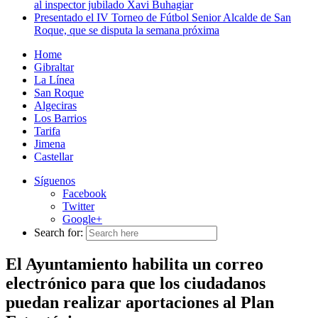
al inspector jubilado Xavi Buhagiar
Presentado el IV Torneo de Fútbol Senior Alcalde de San
Roque, que se disputa la semana próxima
Home
Gibraltar
La Línea
San Roque
Algeciras
Los Barrios
Tarifa
Jimena
Castellar
Síguenos
Facebook
Twitter
Google+
Search for:
El Ayuntamiento habilita un correo
electrónico para que los ciudadanos
puedan realizar aportaciones al Plan