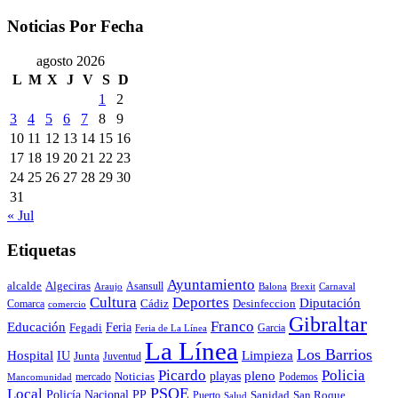
Noticias Por Fecha
agosto 2026
L
M
X
J
V
S
D
1
2
3
4
5
6
7
8
9
10
11
12
13
14
15
16
17
18
19
20
21
22
23
24
25
26
27
28
29
30
31
« Jul
Etiquetas
Ayuntamiento
alcalde
Algeciras
Araujo
Asansull
Balona
Carnaval
Brexit
Cultura
Deportes
Diputación
Cádiz
Desinfeccion
Comarca
comercio
Gibraltar
Franco
Educación
Feria
Fegadi
Garcia
Feria de La Línea
La Línea
Los Barrios
Hospital
IU
Limpieza
Junta
Juventud
Policia
Picardo
pleno
playas
mercado
Noticias
Podemos
Mancomunidad
Local
PSOE
Policía Nacional
PP
Puerto
Sanidad
San Roque
Salud