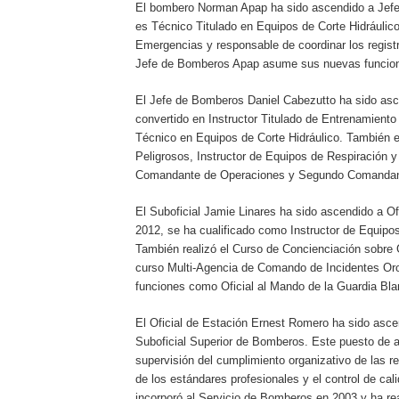
El bombero Norman Apap ha sido ascendido a Jefe
es Técnico Titulado en Equipos de Corte Hidráulic
Emergencias y responsable de coordinar los regist
Jefe de Bomberos Apap asume sus nuevas funcione
El Jefe de Bomberos Daniel Cabezutto ha sido asce
convertido en Instructor Titulado de Entrenamiento
Técnico en Equipos de Corte Hidráulico. También e
Peligrosos, Instructor de Equipos de Respiración 
Comandante de Operaciones y Segundo Comandant
El Suboficial Jamie Linares ha sido ascendido a Of
2012, se ha cualificado como Instructor de Equipos
También realizó el Curso de Concienciación sobre
curso Multi-Agencia de Comando de Incidentes Oro
funciones como Oficial al Mando de la Guardia Bla
El Oficial de Estación Ernest Romero ha sido asce
Suboficial Superior de Bomberos. Este puesto de al
supervisión del cumplimiento organizativo de las r
de los estándares profesionales y el control de ca
incorporó al Servicio de Bomberos en 2003 y ha re