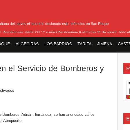
añana del jueves el incendio declarado este miércoles en San Roque
as: ¡Manténgase alerta! (31 °C o más) Del domingo 9 al martes 11 de agosto, todo el
ra cerrar los últimos flecos de la seguridad en la Feria Real
OQUE
ALGECIRAS
LOS BARRIOS
TARIFA
JIMENA
CAST
io que ha afectado Pasada Honda y cercanías de la carretera con el Pinar
la bienvenida a la nueva Ministra británica para los Territorios de Ultramar
n el Servicio de Bomberos y
R
o
ctivados
r de Bomberos, Adrián Hernández, se han anunciado varios
E
l Aeropuerto.