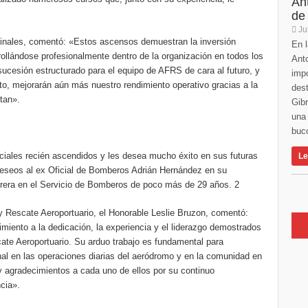
An
de
Ju
inales, comentó: «Estos ascensos demuestran la inversión
En l
ollándose profesionalmente dentro de la organización en todos los
Anto
ucesión estructurado para el equipo de AFRS de cara al futuro, y
imp
to, mejorarán aún más nuestro rendimiento operativo gracias a la
des
tan».
Gibr
una 
buco
ficiales recién ascendidos y les desea mucho éxito en sus futuras
Le
deseos al ex Oficial de Bomberos Adrián Hernández en su
carrera en el Servicio de Bomberos de poco más de 29 años. 2
y Rescate Aeroportuario, el Honorable Leslie Bruzon, comentó:
iento a la dedicación, la experiencia y el liderazgo demostrados
te Aeroportuario. Su arduo trabajo es fundamental para
onal en las operaciones diarias del aeródromo y en la comunidad en
y agradecimientos a cada uno de ellos por su continuo
cia».