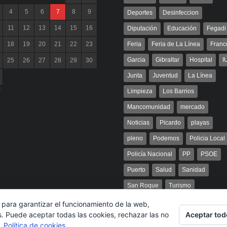
4
5
6
7
8
9
Deportes
Desinfeccion
11
12
13
14
15
16
Diputación
Educación
Fegadi
18
19
20
21
22
23
Feria
Feria de La Línea
Franc
Garcia
Gibraltar
Hospital
I
25
26
27
28
29
30
Junta
Juventud
La Línea
l
Limpieza
Los Barrios
Mancomunidad
mercado
Noticias
Picardo
playas
pleno
Podemos
Policia Local
Policía Nacional
PP
PSOE
Puerto
Salud
Sanidad
San Roque
Turismo
 para garantizar el funcionamiento de la web,
Aceptar tod
s. Puede aceptar todas las cookies, rechazar las no
s.
Política de cookies