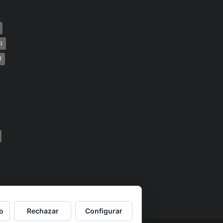
o
U
o
Rechazar
Configurar