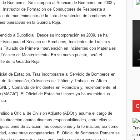
 de Bomberos. Se incorporó al Servicio de Bomberos en 2003 y
o, Instructor de Formación de Conductores de Respuesta a
ros de mantenimiento de la flota de vehículos de bomberos. El
s operativas en la Guardia Roja.
ndido a Suboficial. Desde su incorporación en 2009, se ha
 Físico para el Servicio de Bomberos, Incidentes de Tráfico y
s Titulado de Primera Intervención en Incidentes con Materiales
y Técnico de Mantenimiento. En su nuevo puesto, será el
e de la Guardia Roja.
icial de Estación. Tras incorporarse al Servicio de Bomberos en
 de Respiración, Colisiones de Tráfico y Trabajos en Altura.
 GNL y Comando de Incidentes en Róterdam y, recientemente, el
 (MAGIC). El Oficial de Estación Linares ya ha asumido sus
nca.
C
ndido a Oficial de División Adjunto (ADO) y asume el cargo de
ta dirección abarca diversas responsabilidades, entre ellas la
egulaciones de aviación, las operaciones y la formación, así como
lidad, entre otras competencias. El Oficial de Bomberos Romero se
alizado numerosos cursos que, junto con su experiencia, le