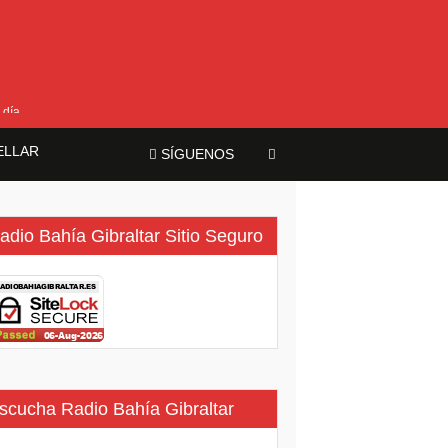
 día
ELLAR
SÍGUENOS
adio Bahía Gibraltar Sitio Seguro
scucha Radio Bahía Gibraltar