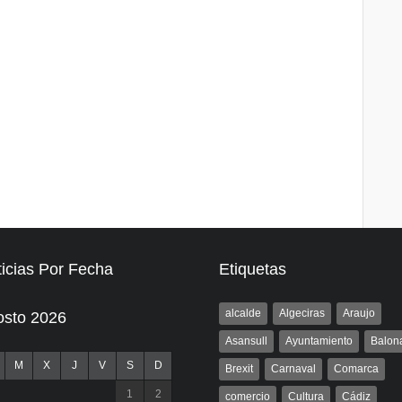
icias Por Fecha
Etiquetas
alcalde
Algeciras
Araujo
osto 2026
Asansull
Ayuntamiento
Balon
M
X
J
V
S
D
Brexit
Carnaval
Comarca
1
2
comercio
Cultura
Cádiz