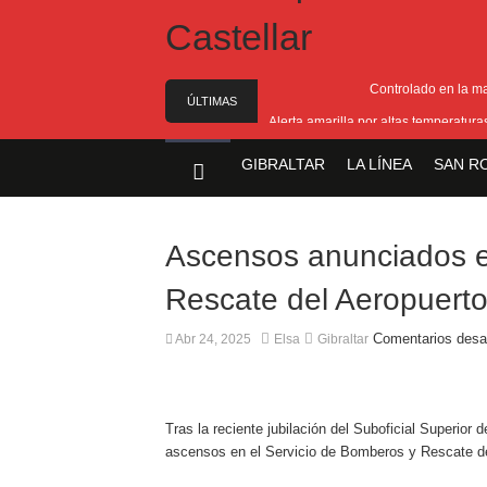
Controlado en la m
ÚLTIMAS
Alerta amarilla por altas temperatur
NOTICIAS
Reunión pa
GIBRALTAR
LA LÍNEA
SAN R
Estabilizado el incend
El Ministro Principal da 
Ascensos anunciados e
Rescate del Aeropuert
Comentarios desa
Abr 24, 2025
Elsa
Gibraltar
Tras la reciente jubilación del Suboficial Superio
ascensos en el Servicio de Bomberos y Rescate de