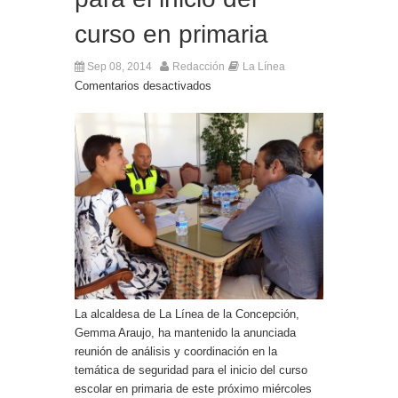
El Ministro Principal da la bienvenida a la nueva
curso en primaria
Ministra británica para los Territorios de Ultramar
Sep 08, 2014
Redacción
La Línea
Comentarios desactivados
La alcaldesa de La Línea de la Concepción,
Gemma Araujo, ha mantenido la anunciada
reunión de análisis y coordinación en la
temática de seguridad para el inicio del curso
escolar en primaria de este próximo miércoles