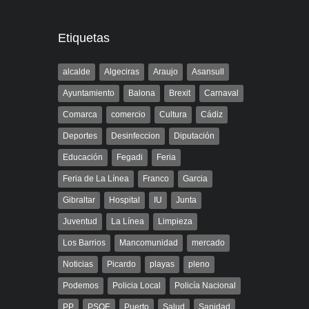
Etiquetas
alcalde
Algeciras
Araujo
Asansull
Ayuntamiento
Balona
Brexit
Carnaval
Comarca
comercio
Cultura
Cádiz
Deportes
Desinfeccion
Diputación
Educación
Fegadi
Feria
Feria de La Línea
Franco
Garcia
Gibraltar
Hospital
IU
Junta
Juventud
La Línea
Limpieza
Los Barrios
Mancomunidad
mercado
Noticias
Picardo
playas
pleno
Podemos
Policia Local
Policía Nacional
PP
PSOE
Puerto
Salud
Sanidad