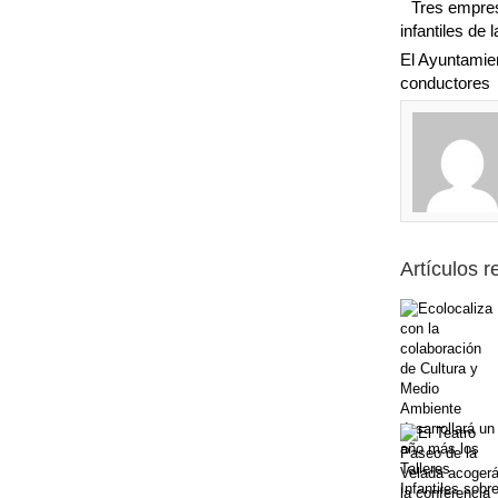
Tres empres
infantiles de 
El Ayuntamien
conductores
Artículos 