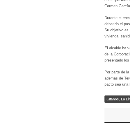
Carmen García
Durante el enc
debatido el pa
Su objetivo es 
vivienda, sani
El alcalde ha 
de la Corporac
presentado los
Por parte de l
además de Tere
pacto sea una h
,
Gitanos
La Lí