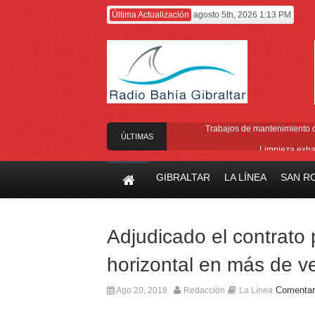
Última Actualización
agosto 5th, 2026 1:13 PM
Trabajos de mantenimiento de
ÚLTIMAS
Limpieza exha
NOTICIAS
Cambio de ubicac
GIBRALTAR
LA LÍNEA
SAN R
Gobierno equipara las cotizaciones p
A punto de concluir la segunda f
Adjudicado el contrato 
horizontal en más de ve
Comentar
Ago 20, 2018
Redacción
La Línea