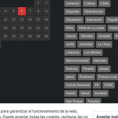
1
2
comercio
Cultura
Cádiz
4
5
6
7
8
9
Deportes
Desinfeccion
11
12
13
14
15
16
Diputación
Educación
Fegadi
18
19
20
21
22
23
Feria
Feria de La Línea
Franc
Garcia
Gibraltar
Hospital
I
25
26
27
28
29
30
Junta
Juventud
La Línea
l
Limpieza
Los Barrios
Mancomunidad
mercado
Noticias
Picardo
playas
pleno
Podemos
Policia Local
Policía Nacional
PP
PSOE
Puerto
Salud
Sanidad
San Roque
Turismo
 para garantizar el funcionamiento de la web,
Aceptar tod
s. Puede aceptar todas las cookies, rechazar las no