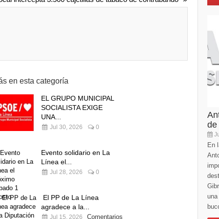
s en esta categoría
EL GRUPO MUNICIPAL
SOCIALISTA EXIGE
An
UNA...
de
Jul 30, 2026
0
Ju
En l
Evento solidario en La
Anto
Línea el...
imp
Jul 28, 2026
0
des
Gibr
una 
El PP de La Línea
buco
agradece a la...
Comentarios
Jul 15, 2026