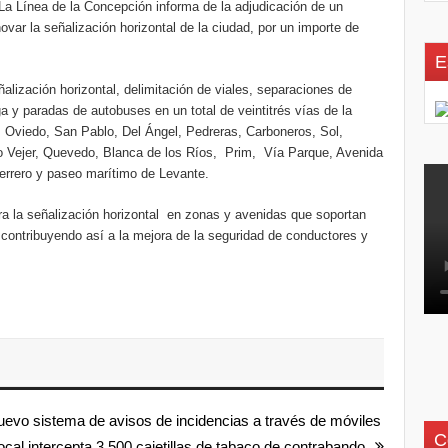
a Línea de la Concepción informa de la adjudicación de un
ar la señalización horizontal de la ciudad, por un importe de
E
ñalización horizontal, delimitación de viales, separaciones de
a y paradas de autobuses en un total de veintitrés vías de la
el, Oviedo, San Pablo, Del Ángel, Pedreras, Carboneros, Sol,
o Vejer, Quevedo, Blanca de los Ríos, Prim, Vía Parque, Avenida
rrero y paseo marítimo de Levante.
ra la señalización horizontal en zonas y avenidas que soportan
 contribuyendo así a la mejora de la seguridad de conductores y
uevo sistema de avisos de incidencias a través de móviles
C
ocal intercepta 3.500 cajetillas de tabaco de contrabando