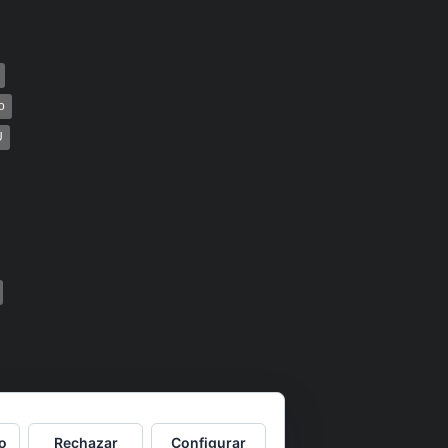
o
U
o
Rechazar
Configurar