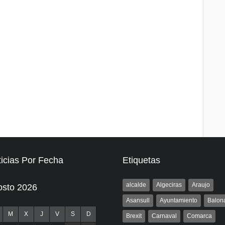
icias Por Fecha
Etiquetas
alcalde
Algeciras
Araujo
osto 2026
Asansull
Ayuntamiento
Balon
M
X
J
V
S
D
Brexit
Carnaval
Comarca