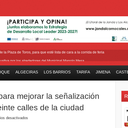
 la Plaza de Toros, para que esté lista de cara a la corrida de feria
ustiva por los alrededores del Municipal Manolo Mesa
ión y horario del III Domingo de Farolillos de San Roque
OQUE
ALGECIRAS
LOS BARRIOS
TARIFA
JIMENA
CAST
ara las pensiones tras la reducción de la edad de jubilación de los hombres
ase del acerado de Aguas Marinas, se cierran aspectos de la tercera fase
para mejorar la señalización
R
inte calles de la ciudad
ios desactivados