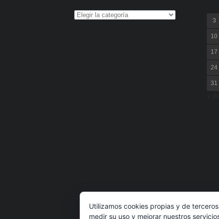
3
10
17
24
31
« Ju
Utilizamos cookies propias y de terceros
medir su uso y mejorar nuestros servicio