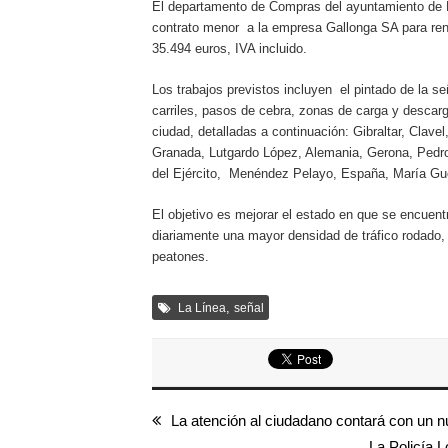
El departamento de Compras del ayuntamiento de L
contrato menor a la empresa Gallonga SA para renov
35.494 euros, IVA incluido.
Los trabajos previstos incluyen el pintado de la se
carriles, pasos de cebra, zonas de carga y descarg
ciudad, detalladas a continuación: Gibraltar, Clav
Granada, Lutgardo López, Alemania, Gerona, Pedr
del Ejército, Menéndez Pelayo, España, María Gue
El objetivo es mejorar el estado en que se encuent
diariamente una mayor densidad de tráfico rodado,
peatones.
,
La Línea
señal
La atención al ciudadano contará con un n
La Policía L