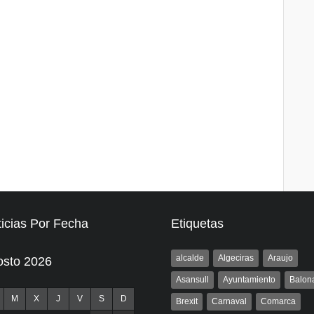
icias Por Fecha
Etiquetas
alcalde
Algeciras
Araujo
osto 2026
Asansull
Ayuntamiento
Balon
M
X
J
V
S
D
Brexit
Carnaval
Comarca