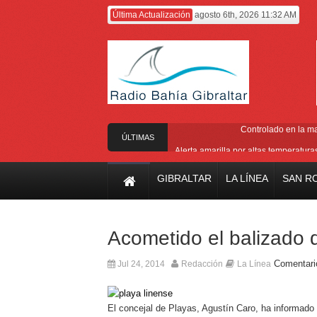
Última Actualización
agosto 6th, 2026 11:32 AM
Controlado en la m
ÚLTIMAS
Alerta amarilla por altas temperatur
NOTICIAS
Reunión pa
GIBRALTAR
LA LÍNEA
SAN R
Estabilizado el incend
El Ministro Principal da 
Acometido el balizado 
Comentari
Jul 24, 2014
Redacción
La Línea
El concejal de Playas, Agustín Caro, ha informado 