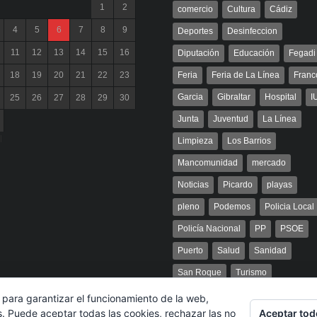
1
2
comercio
Cultura
Cádiz
4
5
6
7
8
9
Deportes
Desinfeccion
11
12
13
14
15
16
Diputación
Educación
Fegadi
18
19
20
21
22
23
Feria
Feria de La Línea
Franc
Garcia
Gibraltar
Hospital
I
25
26
27
28
29
30
Junta
Juventud
La Línea
l
Limpieza
Los Barrios
Mancomunidad
mercado
Noticias
Picardo
playas
pleno
Podemos
Policia Local
Policía Nacional
PP
PSOE
Puerto
Salud
Sanidad
San Roque
Turismo
 para garantizar el funcionamiento de la web,
Aceptar tod
s. Puede aceptar todas las cookies, rechazar las no