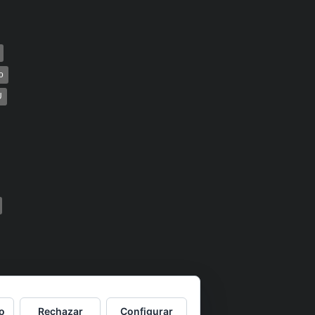
o
U
o
Rechazar
Configurar