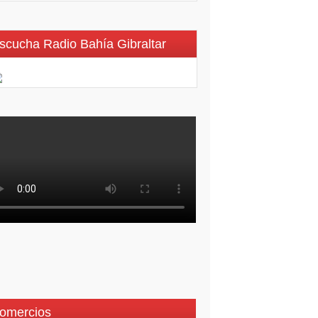
scucha Radio Bahía Gibraltar
omercios