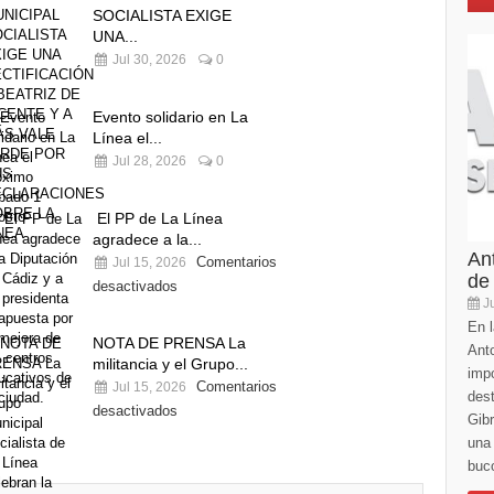
SOCIALISTA EXIGE
UNA...
Jul 30, 2026
0
Evento solidario en La
Línea el...
Jul 28, 2026
0
El PP de La Línea
agradece a la...
An
Comentarios
Jul 15, 2026
de
desactivados
Ju
En l
NOTA DE PRENSA La
Anto
militancia y el Grupo...
imp
Comentarios
Jul 15, 2026
des
desactivados
Gibr
una 
buco