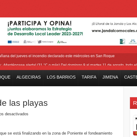
añana del jueves el incendio declarado este miércoles en San Roque
as: ¡Manténgase alerta! (31 °C o más) Del domingo 9 al martes 11 de agosto, todo el
ra cerrar los últimos flecos de la seguridad en la Feria Real
OQUE
ALGECIRAS
LOS BARRIOS
TARIFA
JIMENA
CAST
io que ha afectado Pasada Honda y cercanías de la carretera con el Pinar
la bienvenida a la nueva Ministra británica para los Territorios de Ultramar
de las playas
R
os desactivados
que se está finalizando en la zona de Poniente el fondeamiento