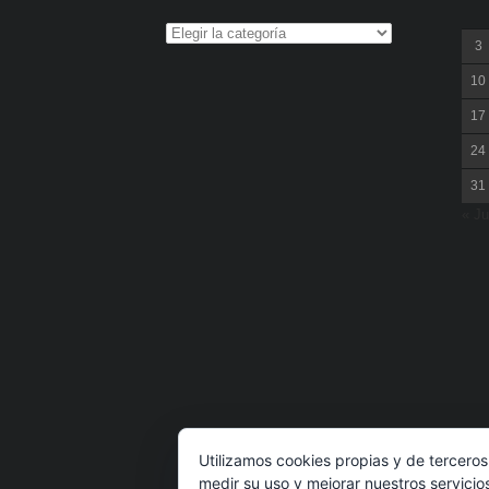
3
10
17
24
31
« Ju
Utilizamos cookies propias y de terceros
medir su uso y mejorar nuestros servicio